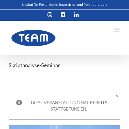
Zum
Institut für Fortbildung, Supervision und Psychotherapie
Inhalt
Instagram
Xing
LinkedIn
springen
Skriptanalyse-Seminar
×
DIESE VERANSTALTUNG HAT BEREITS
STATTGEFUNDEN.