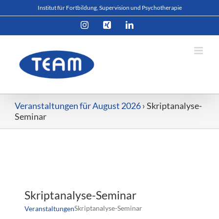
Zum
Institut für Fortbildung, Supervision und Psychotherapie
Inhalt
Instagram
Xing
LinkedIn
springen
Veranstaltungen für August 2026
› Skriptanalyse-
Seminar
Skriptanalyse-Seminar
Skriptanalyse-Seminar
Veranstaltungen