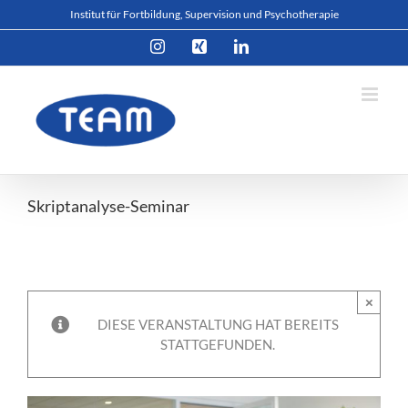
Zum
Institut für Fortbildung, Supervision und Psychotherapie
Inhalt
Instagram
Xing
LinkedIn
springen
Skriptanalyse-Seminar
×
DIESE VERANSTALTUNG HAT BEREITS
STATTGEFUNDEN.