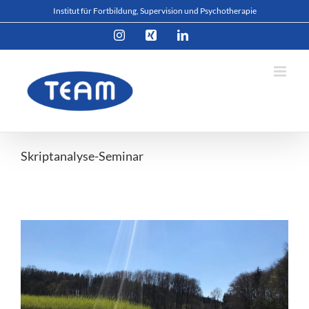
Zum
Institut für Fortbildung, Supervision und Psychotherapie
Inhalt
Instagram
Xing
LinkedIn
springen
Skriptanalyse-Seminar