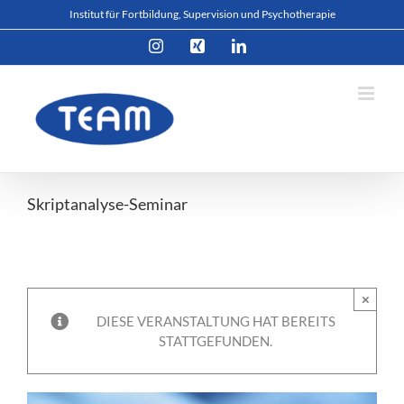
Zum
Institut für Fortbildung, Supervision und Psychotherapie
Inhalt
Instagram
Xing
LinkedIn
springen
Skriptanalyse-Seminar
×
DIESE VERANSTALTUNG HAT BEREITS
STATTGEFUNDEN.