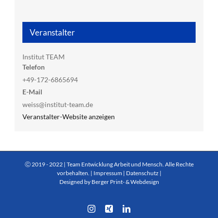
Veranstalter
Institut TEAM
Telefon
+49-172-6865694
E-Mail
weiss@institut-team.de
Veranstalter-Website anzeigen
Ⓒ 2019 - 2022 | Team Entwicklung Arbeit und Mensch. Alle Rechte
vorbehalten. |
Impressum
|
Datenschutz
|
Designed by Berger Print- & Webdesign
Instagram
Xing
LinkedIn