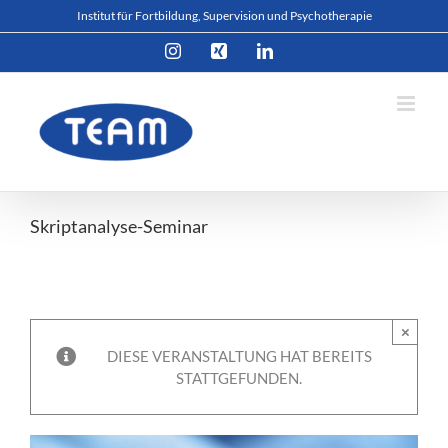
Zum
Institut für Fortbildung, Supervision und Psychotherapie
Inhalt
Instagram
Xing
LinkedIn
springen
Skriptanalyse-Seminar
×
DIESE VERANSTALTUNG HAT BEREITS
STATTGEFUNDEN.